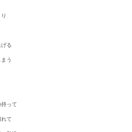
くり
上げる
しまう
の持って
切れて