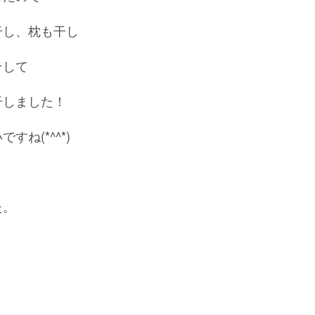
干し、枕も干し
そして
干しました！
ね(*^^*)
た。
。