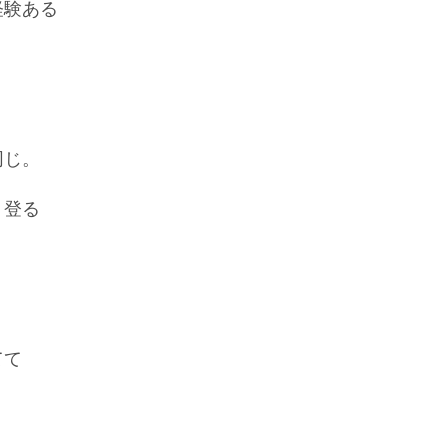
経験ある
同じ。
り登る
てて