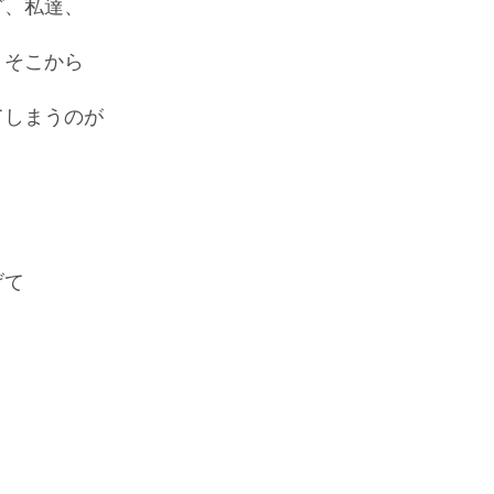
ど、私達、
、そこから
てしまうのが
げて