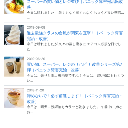
スーパーの買い物とレジ並び［パニック障害完治転改
善］
今日は晴れました！ 暑くもなく寒くもなく ちょうど良い季節…
…
2019-09-08
過去最強クラスの台風が関東を直撃！［パニック障害
完治・改善］
今日は晴れましたが 久々の蒸し暑さに エアコン必須な日でし
た…
2019-06-29
買い物、スーパー、レジのリハビリ 改善シリーズ第7
弾［パニック障害完治・改善］
今日は、曇りと雨… 梅雨空ですね！ 今日は、買い物にも行くつ
い…
2018-11-20
諦めないで！必ず前進します！［パニック障害完治・
改善］
今日は、晴天… 洗濯物もカラッと乾き ました。 午前中に 姉と
お…